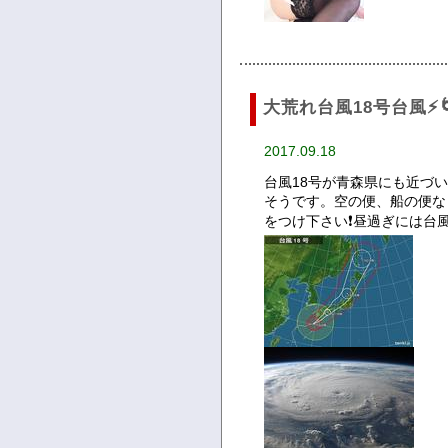
大荒れ台風18号台風⚡
2017.09.18
台風18号が青森県にも近づ
そうです。空の便、船の便な
をつけ下さい❗昼過ぎには台