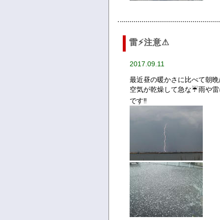
雷⚡注意⚠
2017.09.11
最近昼の暖かさに比べて朝晩
空気が乾燥して急な☔雨や雷
です‼